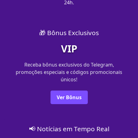
24h.
🎁 Bônus Exclusivos
VIP
Receba bônus exclusivos do Telegram,
promoções especiais e códigos promocionais
únicos!
Ver Bônus
📢 Notícias em Tempo Real