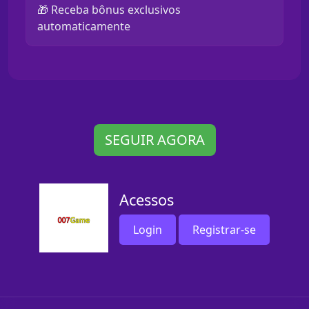
🎁 Receba bônus exclusivos
automaticamente
SEGUIR AGORA
Acessos
Login
Registrar-se