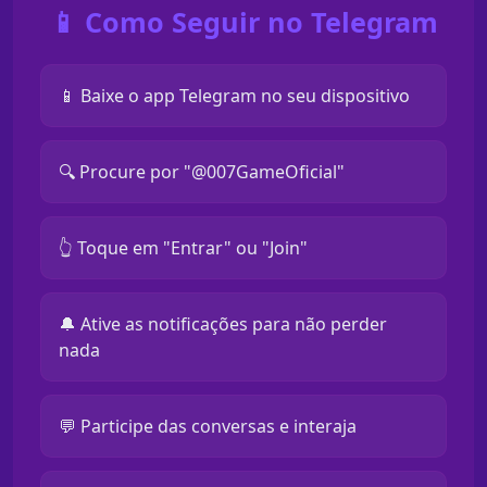
📱 Como Seguir no Telegram
📱 Baixe o app Telegram no seu dispositivo
🔍 Procure por "@007GameOficial"
👆 Toque em "Entrar" ou "Join"
🔔 Ative as notificações para não perder
nada
💬 Participe das conversas e interaja