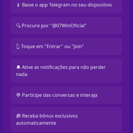
📱 Baixe o app Telegram no seu dispositivo
🔍 Procure por "@07WinOficial"
👆 Toque em "Entrar" ou "Join"
🔔 Ative as notificações para não perder
nada
💬 Participe das conversas e interaja
🎁 Receba bônus exclusivos
automaticamente