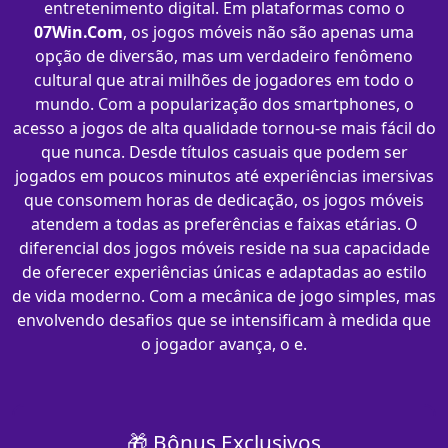
entretenimento digital. Em plataformas como o
07Win.Com
, os jogos móveis não são apenas uma
opção de diversão, mas um verdadeiro fenômeno
cultural que atrai milhões de jogadores em todo o
mundo. Com a popularização dos smartphones, o
acesso a jogos de alta qualidade tornou-se mais fácil do
que nunca. Desde títulos casuais que podem ser
jogados em poucos minutos até experiências imersivas
que consomem horas de dedicação, os jogos móveis
atendem a todas as preferências e faixas etárias. O
diferencial dos jogos móveis reside na sua capacidade
de oferecer experiências únicas e adaptadas ao estilo
de vida moderno. Com a mecânica de jogo simples, mas
envolvendo desafios que se intensificam à medida que
o jogador avança, o e.
🎁 Bônus Exclusivos