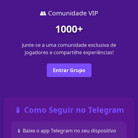
👥 Comunidade VIP
1000+
Junte-se a uma comunidade exclusiva de
jogadores e compartilhe experiências!
Entrar Grupo
📱 Como Seguir no Telegram
📱 Baixe o app Telegram no seu dispositivo