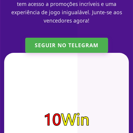
tem acesso a promoções incríveis e uma
experiência de jogo inigualável. Junte-se aos
vencedores agora!
SEGUIR NO TELEGRAM