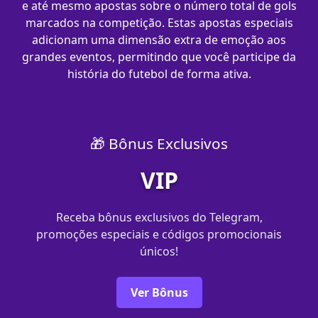
e até mesmo apostas sobre o número total de gols
marcados na competição. Estas apostas especiais
adicionam uma dimensão extra de emoção aos
grandes eventos, permitindo que você participe da
história do futebol de forma ativa.
🎁 Bônus Exclusivos
VIP
Receba bônus exclusivos do Telegram,
promoções especiais e códigos promocionais
únicos!
Ver Bônus