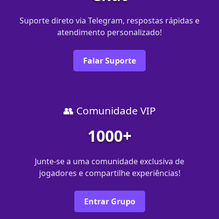
Suporte direto via Telegram, respostas rápidas e
atendimento personalizado!
Falar Suporte
👥 Comunidade VIP
1000+
Junte-se a uma comunidade exclusiva de
jogadores e compartilhe experiências!
Entrar Grupo