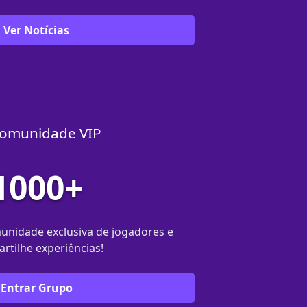
Ver Notícias
Comunidade VIP
1000+
unidade exclusiva de jogadores e
rtilhe experiências!
Entrar Grupo