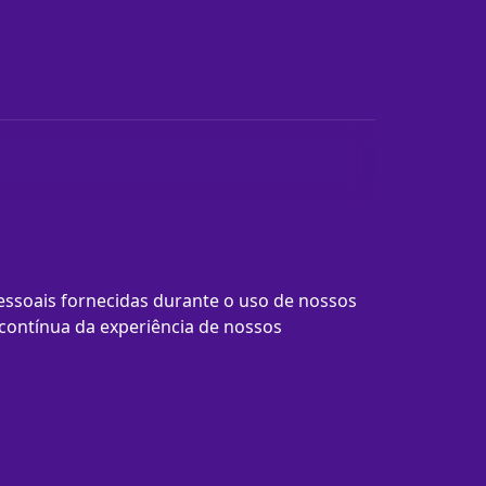
essoais fornecidas durante o uso de nossos
 contínua da experiência de nossos