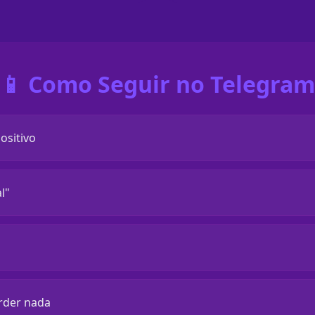
📱 Como Seguir no Telegram
ositivo
l"
erder nada