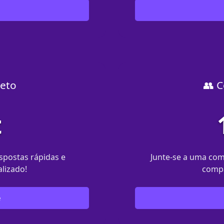
reto
👥 
t
espostas rápidas e
Junte-se a uma com
lizado!
compa
e