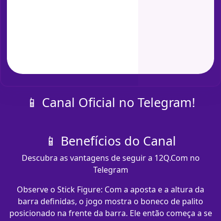
📱 Canal Oficial no Telegram!
📱 Benefícios do Canal
Descubra as vantagens de seguir a 12Q.Com no
Telegram
Observe o Stick Figure: Com a aposta e a altura da
barra definidas, o jogo mostra o boneco de palito
posicionado na frente da barra. Ele então começa a se