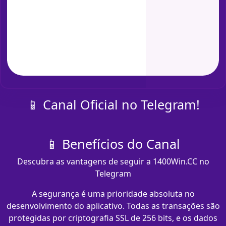
📱 Canal Oficial no Telegram!
📱 Benefícios do Canal
Descubra as vantagens de seguir a 1400Win.CC no
Telegram
A segurança é uma prioridade absoluta no
desenvolvimento do aplicativo. Todas as transações são
protegidas por criptografia SSL de 256 bits, e os dados