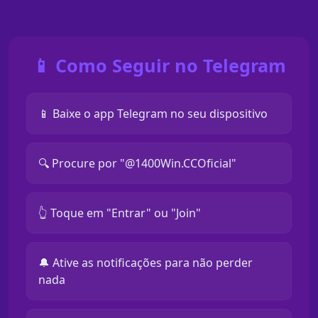
📱 Como Seguir no Telegram
📱 Baixe o app Telegram no seu dispositivo
🔍 Procure por "@1400Win.CCOficial"
👆 Toque em "Entrar" ou "Join"
🔔 Ative as notificações para não perder
nada