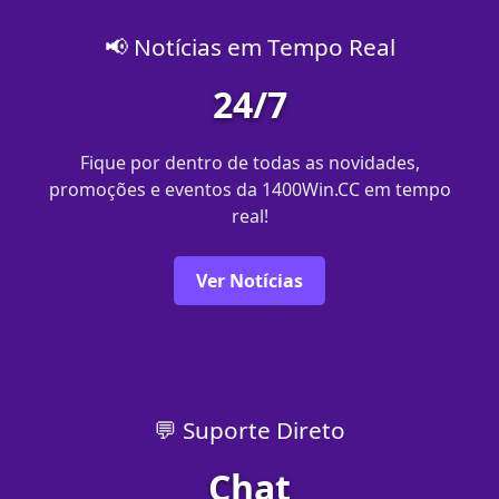
📢 Notícias em Tempo Real
24/7
Fique por dentro de todas as novidades,
promoções e eventos da 1400Win.CC em tempo
real!
Ver Notícias
💬 Suporte Direto
Chat