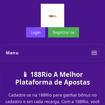
Login
Registrar-se
Menu
📱 188Rio A Melhor
Plataforma de Apostas
Cadastre-se na 188Rio para ganhar bônus no
cadastro e em cada recarga. Com a 188Rio, você