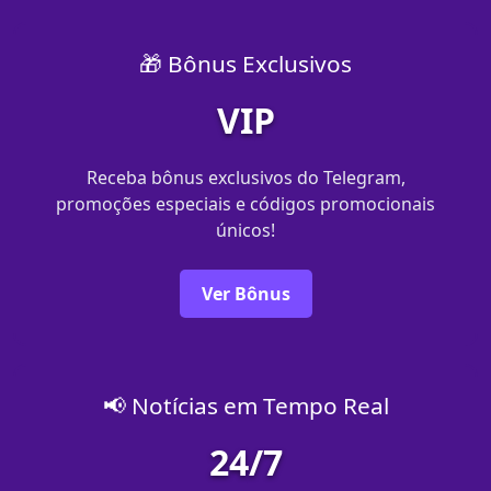
🎁 Bônus Exclusivos
VIP
Receba bônus exclusivos do Telegram,
promoções especiais e códigos promocionais
únicos!
Ver Bônus
📢 Notícias em Tempo Real
24/7