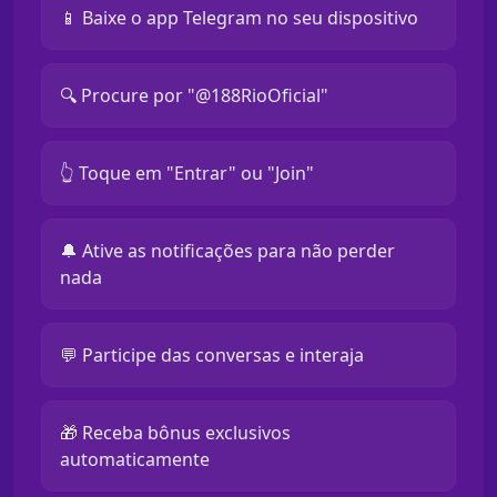
📱 Baixe o app Telegram no seu dispositivo
🔍 Procure por "@188RioOficial"
👆 Toque em "Entrar" ou "Join"
🔔 Ative as notificações para não perder
nada
💬 Participe das conversas e interaja
🎁 Receba bônus exclusivos
automaticamente