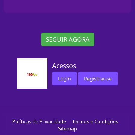
SEGUIR AGORA
Acessos
Login
Registrar-se
Políticas de Privacidade
Termos e Condições
Sitemap