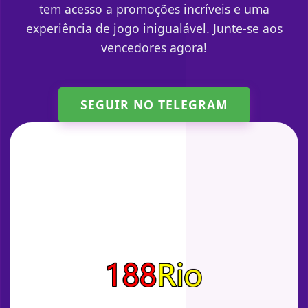
tem acesso a promoções incríveis e uma
experiência de jogo inigualável. Junte-se aos
vencedores agora!
SEGUIR NO TELEGRAM