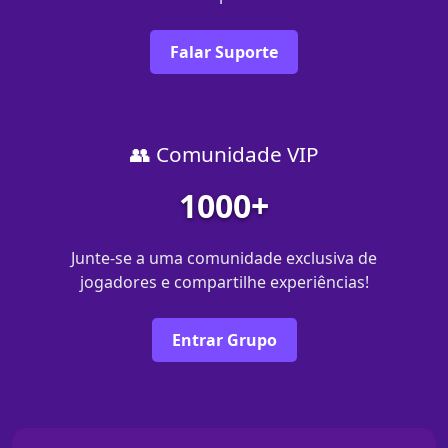
Falar Suporte
👥 Comunidade VIP
1000+
Junte-se a uma comunidade exclusiva de
jogadores e compartilhe experiências!
Entrar Grupo