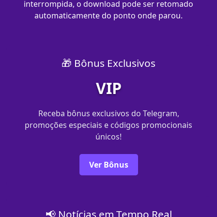
interrompida, o download pode ser retomado
automaticamente do ponto onde parou.
🎁 Bônus Exclusivos
VIP
Receba bônus exclusivos do Telegram,
promoções especiais e códigos promocionais
únicos!
Ver Bônus
📢 Notícias em Tempo Real