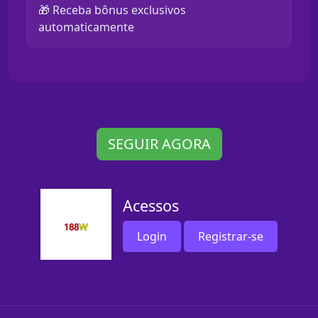
🎁 Receba bônus exclusivos
automaticamente
SEGUIR AGORA
Acessos
Login
Registrar-se