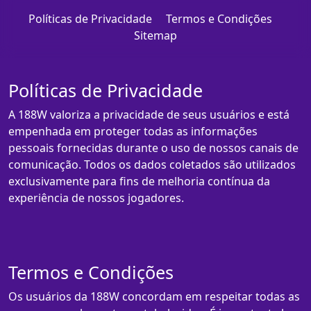
Políticas de Privacidade
Termos e Condições
Sitemap
Políticas de Privacidade
A 188W valoriza a privacidade de seus usuários e está
empenhada em proteger todas as informações
pessoais fornecidas durante o uso de nossos canais de
comunicação. Todos os dados coletados são utilizados
exclusivamente para fins de melhoria contínua da
experiência de nossos jogadores.
Termos e Condições
Os usuários da 188W concordam em respeitar todas as