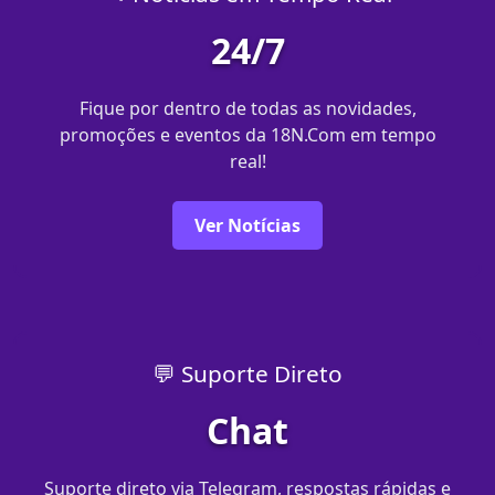
24/7
Fique por dentro de todas as novidades,
promoções e eventos da 18N.Com em tempo
real!
Ver Notícias
💬 Suporte Direto
Chat
Suporte direto via Telegram, respostas rápidas e