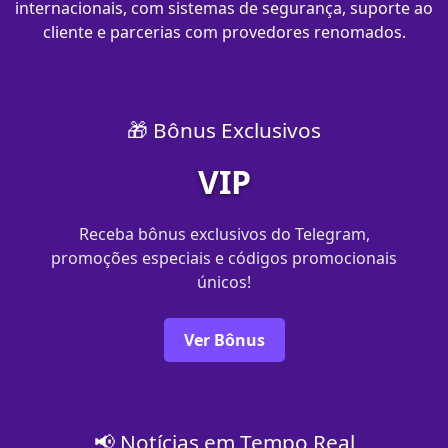
internacionais, com sistemas de segurança, suporte ao
cliente e parcerias com provedores renomados.
🎁 Bônus Exclusivos
VIP
Receba bônus exclusivos do Telegram,
promoções especiais e códigos promocionais
únicos!
Ver Bônus
📢 Notícias em Tempo Real