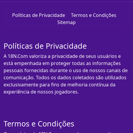
Políticas de Privacidade
Termos e Condições
Sitemap
Políticas de Privacidade
A 18N.Com valoriza a privacidade de seus usuários e
está empenhada em proteger todas as informações
pessoais fornecidas durante o uso de nossos canais de
comunicação. Todos os dados coletados são utilizados
exclusivamente para fins de melhoria contínua da
experiência de nossos jogadores.
Termos e Condições