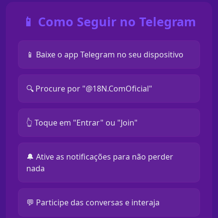
📱 Como Seguir no Telegram
📱 Baixe o app Telegram no seu dispositivo
🔍 Procure por "@18N.ComOficial"
👆 Toque em "Entrar" ou "Join"
🔔 Ative as notificações para não perder
nada
💬 Participe das conversas e interaja