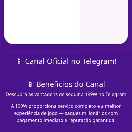
📱 Canal Oficial no Telegram!
📱 Benefícios do Canal
Descubra as vantagens de seguir a 199W no Telegram
A 199W proporciona serviço completo e a melhor
experiência de jogo — saques milionários com
pagamento imediato e reputação garantida.