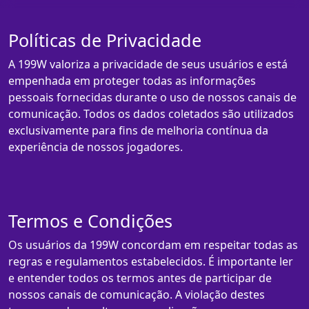
Políticas de Privacidade
A 199W valoriza a privacidade de seus usuários e está
empenhada em proteger todas as informações
pessoais fornecidas durante o uso de nossos canais de
comunicação. Todos os dados coletados são utilizados
exclusivamente para fins de melhoria contínua da
experiência de nossos jogadores.
Termos e Condições
Os usuários da 199W concordam em respeitar todas as
regras e regulamentos estabelecidos. É importante ler
e entender todos os termos antes de participar de
nossos canais de comunicação. A violação destes