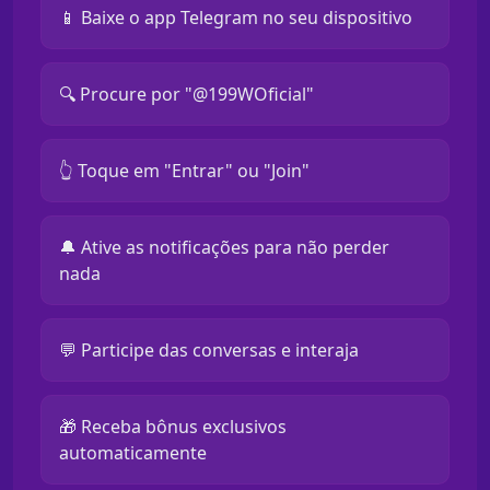
📱 Baixe o app Telegram no seu dispositivo
🔍 Procure por "@199WOficial"
👆 Toque em "Entrar" ou "Join"
🔔 Ative as notificações para não perder
nada
💬 Participe das conversas e interaja
🎁 Receba bônus exclusivos
automaticamente