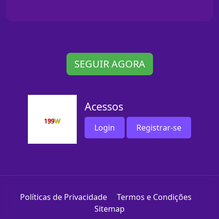
SEGUIR AGORA
Acessos
Login
Registrar-se
Políticas de Privacidade
Termos e Condições
Sitemap