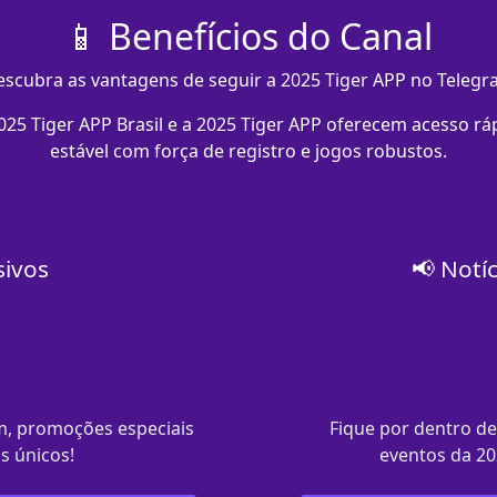
📱 Benefícios do Canal
scubra as vantagens de seguir a 2025 Tiger APP no Teleg
025 Tiger APP Brasil e a 2025 Tiger APP oferecem acesso rá
estável com força de registro e jogos robustos.
sivos
📢 Notí
m, promoções especiais
Fique por dentro d
s únicos!
eventos da 20