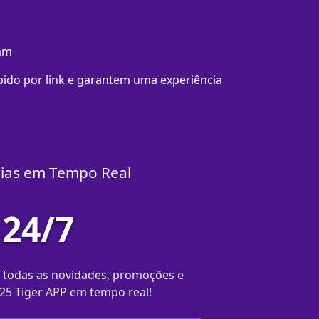
ram
pido por link e garantem uma experiência
cias em Tempo Real
24/7
e todas as novidades, promoções e
25 Tiger APP em tempo real!