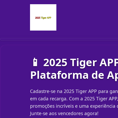
📱 2025 Tiger AP
Plataforma de A
Cadastre-se na 2025 Tiger APP para ga
em cada recarga. Com a 2025 Tiger APP,
promoções incríveis e uma experiência d
Junte-se aos vencedores agora!