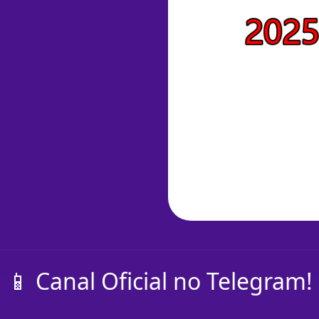
📱 Canal Oficial no Telegram!