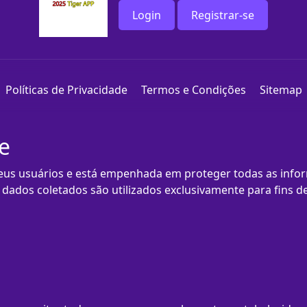
Login
Registrar-se
Políticas de Privacidade
Termos e Condições
Sitemap
de
 seus usuários e está empenhada em proteger todas as info
dados coletados são utilizados exclusivamente para fins d