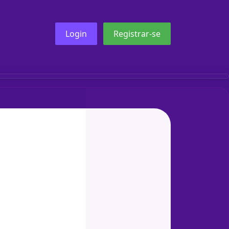
Login
Registrar-se