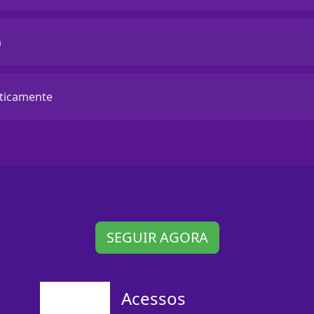
a
aticamente
SEGUIR AGORA
Acessos