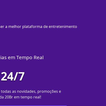
a ser a melhor plataforma de entretenimento
cias em Tempo Real
24/7
e todas as novidades, promoções e
da 20Br em tempo real!