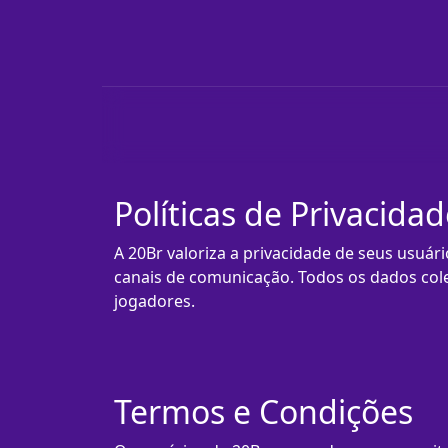
Políticas de Privacida
A 20Br valoriza a privacidade de seus usuá
canais de comunicação. Todos os dados cole
jogadores.
Termos e Condições