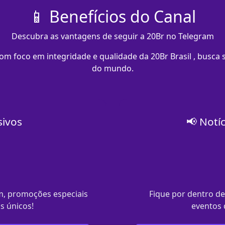
📱 Benefícios do Canal
Descubra as vantagens de seguir a 20Br no Telegram
 com foco em integridade e qualidade da 20Br Brasil , busc
do mundo.
sivos
📢 Notí
m, promoções especiais
Fique por dentro d
s únicos!
eventos 