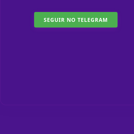
SEGUIR NO TELEGRAM