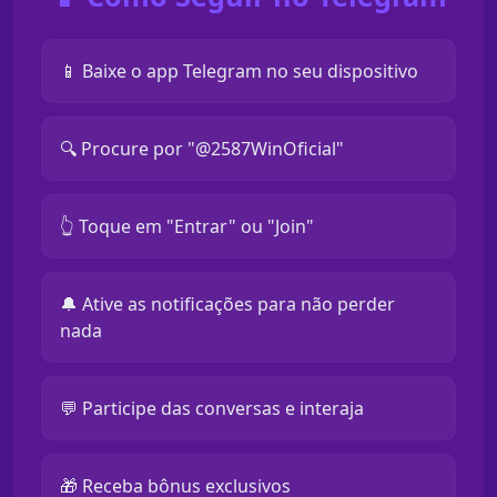
📱 Baixe o app Telegram no seu dispositivo
🔍 Procure por "@2587WinOficial"
👆 Toque em "Entrar" ou "Join"
🔔 Ative as notificações para não perder
nada
💬 Participe das conversas e interaja
🎁 Receba bônus exclusivos