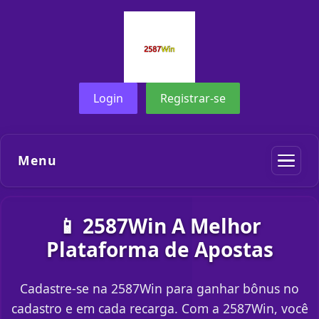
Login
Registrar-se
Menu
📱 2587Win A Melhor
Plataforma de Apostas
Cadastre-se na 2587Win para ganhar bônus no
cadastro e em cada recarga. Com a 2587Win, você