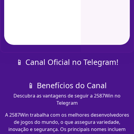
📱 Canal Oficial no Telegram!
📱 Benefícios do Canal
Descubra as vantagens de seguir a 2587Win no
Telegram
A 2587Win trabalha com os melhores desenvolvedores
de jogos do mundo, o que assegura variedade,
inovação e segurança. Os principais nomes incluem