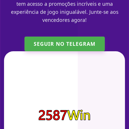
tem acesso a promoções incríveis e uma
experiência de jogo inigualável. Junte-se aos
vencedores agora!
SEGUIR NO TELEGRAM