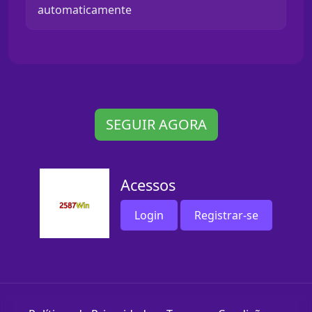
automaticamente
SEGUIR AGORA
Acessos
Login
Registrar-se