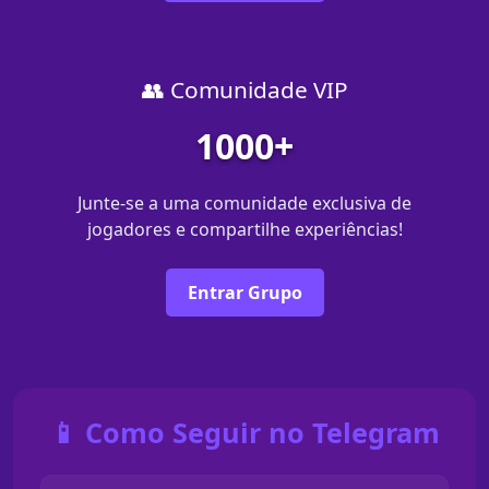
👥 Comunidade VIP
1000+
Junte-se a uma comunidade exclusiva de
jogadores e compartilhe experiências!
Entrar Grupo
📱 Como Seguir no Telegram