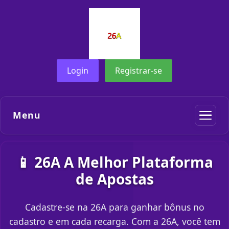
Login
Registrar-se
Menu
📱 26A A Melhor Plataforma
de Apostas
Cadastre-se na 26A para ganhar bônus no
cadastro e em cada recarga. Com a 26A, você tem