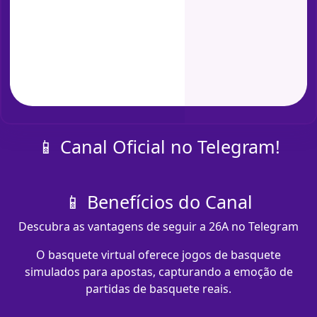
📱 Canal Oficial no Telegram!
📱 Benefícios do Canal
Descubra as vantagens de seguir a 26A no Telegram
O basquete virtual oferece jogos de basquete
simulados para apostas, capturando a emoção de
partidas de basquete reais.