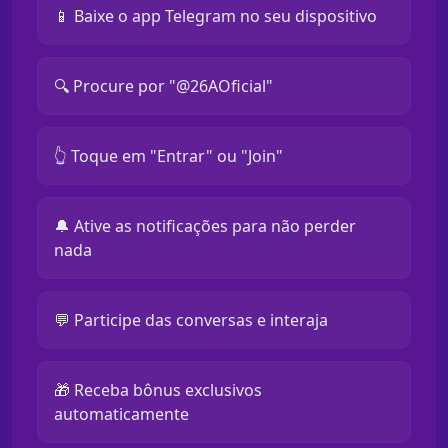
📱 Baixe o app Telegram no seu dispositivo
🔍 Procure por "@26AOficial"
👆 Toque em "Entrar" ou "Join"
🔔 Ative as notificações para não perder
nada
💬 Participe das conversas e interaja
🎁 Receba bônus exclusivos
automaticamente