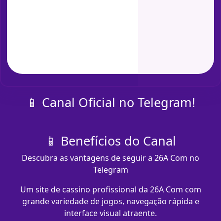
📱 Canal Oficial no Telegram!
📱 Benefícios do Canal
Descubra as vantagens de seguir a 26A Com no
Telegram
Um site de cassino profissional da 26A Com com
grande variedade de jogos, navegação rápida e
interface visual atraente.