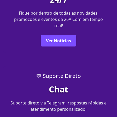
Fique por dentro de todas as novidades,
promoções e eventos da 26A Com em tempo
real!
Ver Notícias
💬 Suporte Direto
Chat
Suporte direto via Telegram, respostas rápidas e
atendimento personalizado!