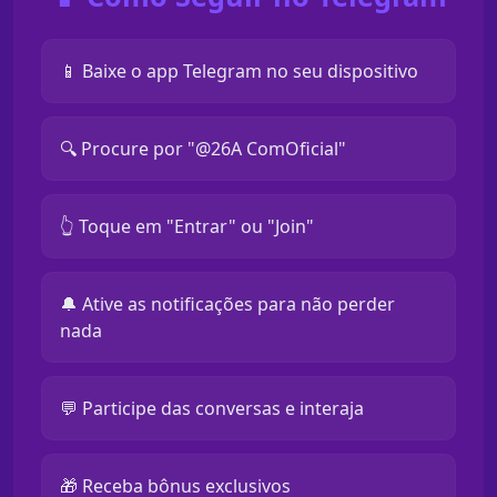
📱 Baixe o app Telegram no seu dispositivo
🔍 Procure por "@26A ComOficial"
👆 Toque em "Entrar" ou "Join"
🔔 Ative as notificações para não perder
nada
💬 Participe das conversas e interaja
🎁 Receba bônus exclusivos