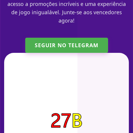
acesso a promoções incríveis e uma experiência
de jogo inigualável. Junte-se aos vencedores
agora!
SEGUIR NO TELEGRAM