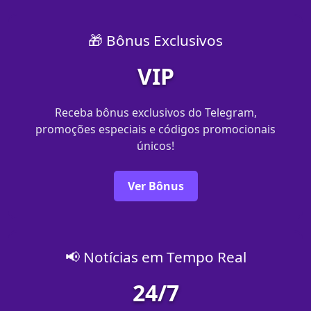
🎁 Bônus Exclusivos
VIP
Receba bônus exclusivos do Telegram,
promoções especiais e códigos promocionais
únicos!
Ver Bônus
📢 Notícias em Tempo Real
24/7