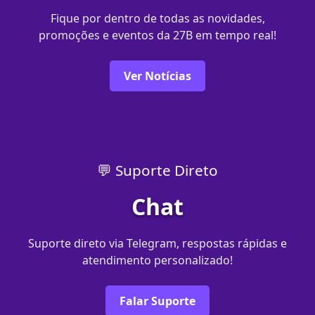
Fique por dentro de todas as novidades,
promoções e eventos da 27B em tempo real!
Ver Notícias
💬 Suporte Direto
Chat
Suporte direto via Telegram, respostas rápidas e
atendimento personalizado!
Falar Suporte