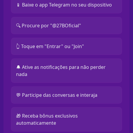
📱 Baixe o app Telegram no seu dispositivo
🔍 Procure por "@27BOficial"
👆 Toque em "Entrar" ou "Join"
🔔 Ative as notificações para não perder
nada
💬 Participe das conversas e interaja
🎁 Receba bônus exclusivos
automaticamente