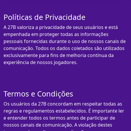
Políticas de Privacidade
A 27B valoriza a privacidade de seus usuários e está
empenhada em proteger todas as informações
pessoais fornecidas durante o uso de nossos canais de
comunicação. Todos os dados coletados são utilizados
exclusivamente para fins de melhoria contínua da
experiência de nossos jogadores.
Termos e Condições
Os usuários da 27B concordam em respeitar todas as
regras e regulamentos estabelecidos. É importante ler
e entender todos os termos antes de participar de
nossos canais de comunicação. A violação destes