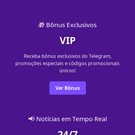
🎁 Bônus Exclusivos
VIP
Receba bônus exclusivos do Telegram,
promoções especiais e códigos promocionais
únicos!
Ver Bônus
📢 Notícias em Tempo Real
24/7