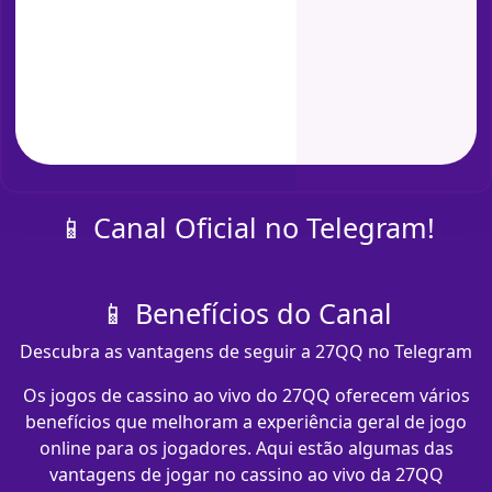
📱 Canal Oficial no Telegram!
📱 Benefícios do Canal
Descubra as vantagens de seguir a 27QQ no Telegram
Os jogos de cassino ao vivo do 27QQ oferecem vários
benefícios que melhoram a experiência geral de jogo
online para os jogadores. Aqui estão algumas das
vantagens de jogar no cassino ao vivo da 27QQ