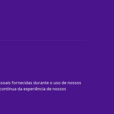
ssoais fornecidas durante o uso de nossos
 contínua da experiência de nossos