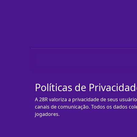
Políticas de Privacida
A 28R valoriza a privacidade de seus usuár
canais de comunicação. Todos os dados cole
jogadores.