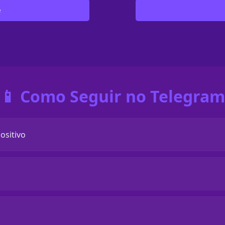
e
📱 Como Seguir no Telegram
ositivo