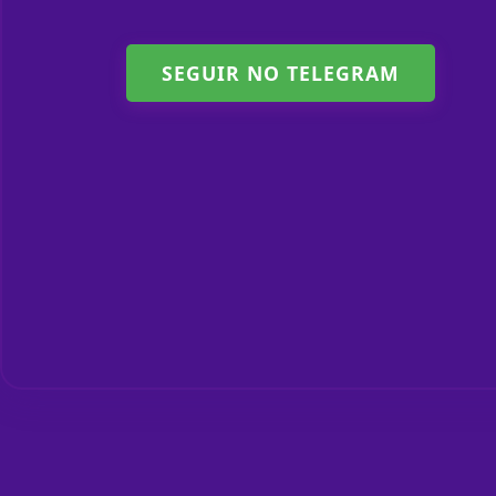
SEGUIR NO TELEGRAM