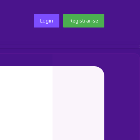
Login
Registrar-se