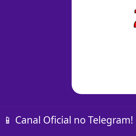
📱 Canal Oficial no Telegram!