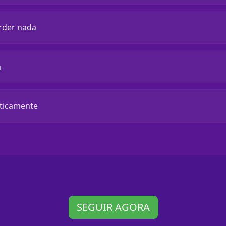
erder nada
a
aticamente
SEGUIR AGORA