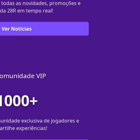
e todas as novidades, promoções e
 da 28R em tempo real!
Ver Notícias
Comunidade VIP
1000+
unidade exclusiva de jogadores e
rtilhe experiências!