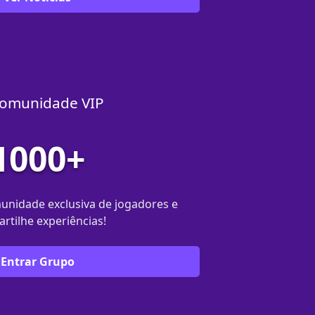
Comunidade VIP
1000+
unidade exclusiva de jogadores e
rtilhe experiências!
Entrar Grupo