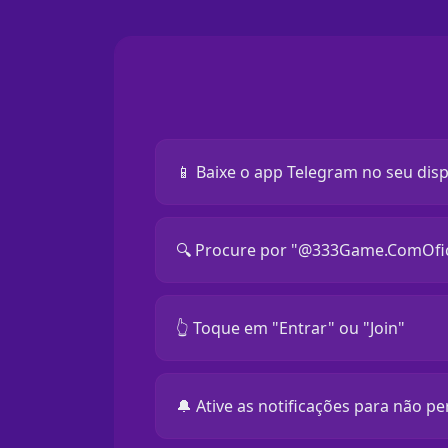
📱 Baixe o app Telegram no seu disp
🔍 Procure por "@333Game.ComOfic
👆 Toque em "Entrar" ou "Join"
🔔 Ative as notificações para não p