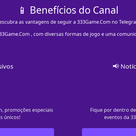
📱 Benefícios do Canal
escubra as vantagens de seguir a 333Game.Com no Telegr
33Game.Com , com diversas formas de jogo e uma comunida
sivos
📢 Notí
m, promoções especiais
Fique por dentro d
s únicos!
eventos da 3