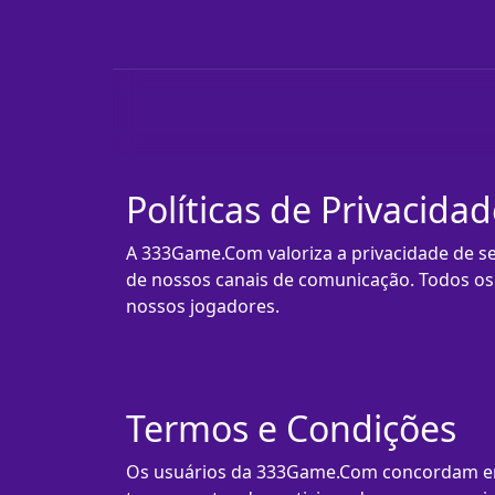
Políticas de Privacida
A 333Game.Com valoriza a privacidade de s
de nossos canais de comunicação. Todos os 
nossos jogadores.
Termos e Condições
Os usuários da 333Game.Com concordam em r