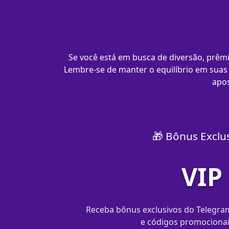
Se você está em busca de diversão, prêmi
Lembre-se de manter o equilíbrio em suas 
apos
🎁 Bônus Exclu
VIP
Receba bônus exclusivos do Telegra
e códigos promocionai