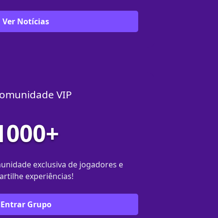
Ver Notícias
Comunidade VIP
1000+
unidade exclusiva de jogadores e
rtilhe experiências!
Entrar Grupo