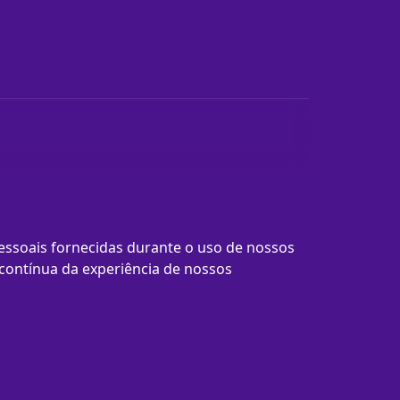
essoais fornecidas durante o uso de nossos
 contínua da experiência de nossos