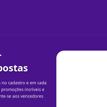
r
postas
 no cadastro e em cada
 promoções incríveis e
unte-se aos vencedores