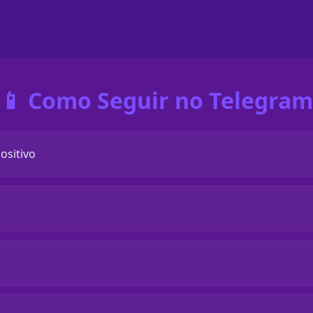
📱 Como Seguir no Telegram
ositivo