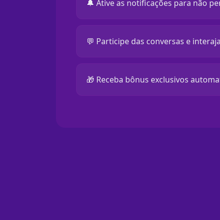
🔔 Ative as notificações para não p
💬 Participe das conversas e interaj
🎁 Receba bônus exclusivos autom