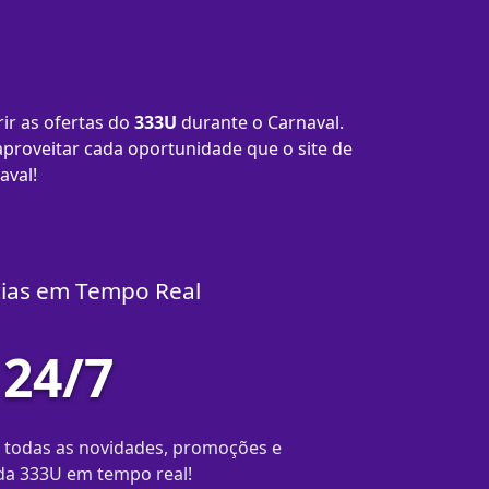
ir as ofertas do
333U
durante o Carnaval.
aproveitar cada oportunidade que o site de
aval!
cias em Tempo Real
24/7
e todas as novidades, promoções e
da 333U em tempo real!