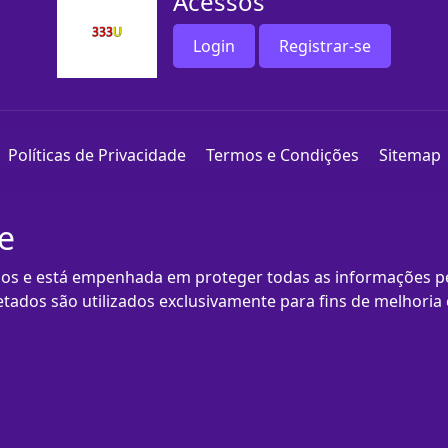
Acessos
Login
Registrar-se
Políticas de Privacidade
Termos e Condições
Sitemap
de
rios e está empenhada em proteger todas as informações p
tados são utilizados exclusivamente para fins de melhoria