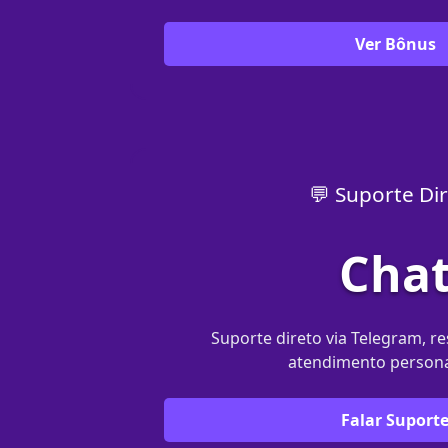
Ver Bônus
💬 Suporte Di
Cha
Suporte direto via Telegram, r
atendimento persona
Falar Suport