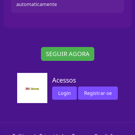
automaticamente
SEGUIR AGORA
Acessos
Login
Registrar-se