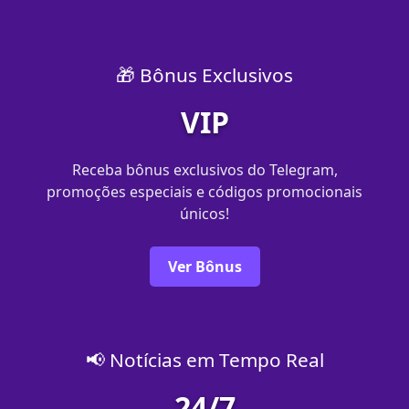
🎁 Bônus Exclusivos
VIP
Receba bônus exclusivos do Telegram,
promoções especiais e códigos promocionais
únicos!
Ver Bônus
📢 Notícias em Tempo Real
24/7