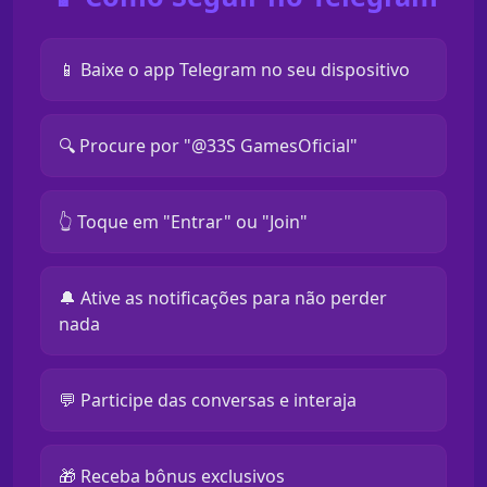
📱 Baixe o app Telegram no seu dispositivo
🔍 Procure por "@33S GamesOficial"
👆 Toque em "Entrar" ou "Join"
🔔 Ative as notificações para não perder
nada
💬 Participe das conversas e interaja
🎁 Receba bônus exclusivos