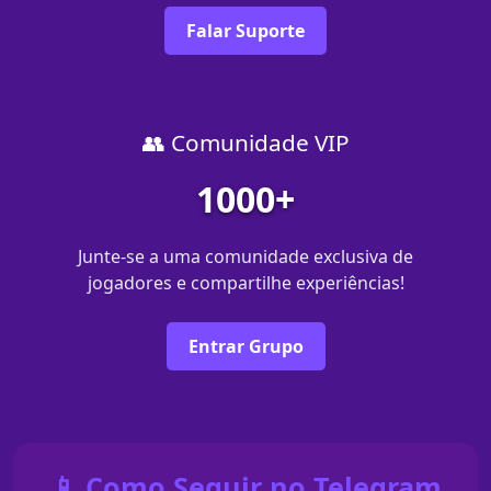
Falar Suporte
👥 Comunidade VIP
1000+
Junte-se a uma comunidade exclusiva de
jogadores e compartilhe experiências!
Entrar Grupo
📱 Como Seguir no Telegram