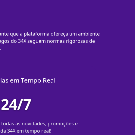
arante que a plataforma ofereça um ambiente
s jogos do 34X seguem normas rigorosas de
.
cias em Tempo Real
24/7
e todas as novidades, promoções e
 da 34X em tempo real!