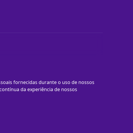
ssoais fornecidas durante o uso de nossos
 contínua da experiência de nossos