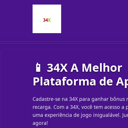
📱 34X A Melhor
Plataforma de A
Cadastre-se na 34X para ganhar bônus 
recarga. Com a 34X, você tem acesso a 
uma experiência de jogo inigualável. J
agora!