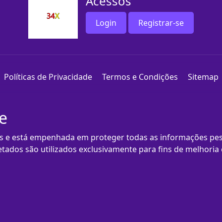
Acessos
Login
Registrar-se
Políticas de Privacidade
Termos e Condições
Sitemap
de
ios e está empenhada em proteger todas as informações pe
tados são utilizados exclusivamente para fins de melhoria