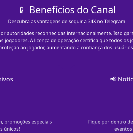
📱 Benefícios do Canal
Descubra as vantagens de seguir a 34X no Telegram
o por autoridades reconhecidas internacionalmente. Isso g
os jogadores. A licença de operação certifica que todos o
proteção ao jogador, aumentando a confiança dos usuários
sivos
📢 Notí
m, promoções especiais
Fique por dentro d
s únicos!
eventos