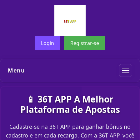
Login
Registrar-se
Menu
📱 36T APP A Melhor
Plataforma de Apostas
Cadastre-se na 36T APP para ganhar bônus no
cadastro e em cada recarga. Com a 36T APP, você