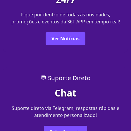
Fique por dentro de todas as novidades,
promoções e eventos da 36T APP em tempo real!
Ver Notícias
💬 Suporte Direto
Chat
Suporte direto via Telegram, respostas rápidas e
atendimento personalizado!