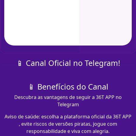
📱 Canal Oficial no Telegram!
📱 Benefícios do Canal
Descubra as vantagens de seguir a 36T APP no
Telegram
Aviso de saúde: escolha a plataforma oficial da 36T APP
, evite riscos de versões piratas, jogue com
responsabilidade e viva com alegria.