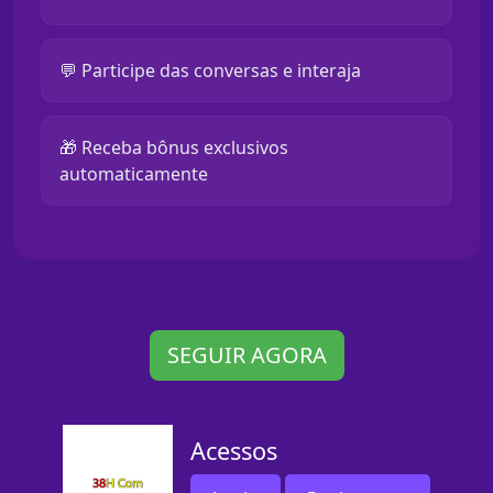
💬 Participe das conversas e interaja
🎁 Receba bônus exclusivos
automaticamente
SEGUIR AGORA
Acessos