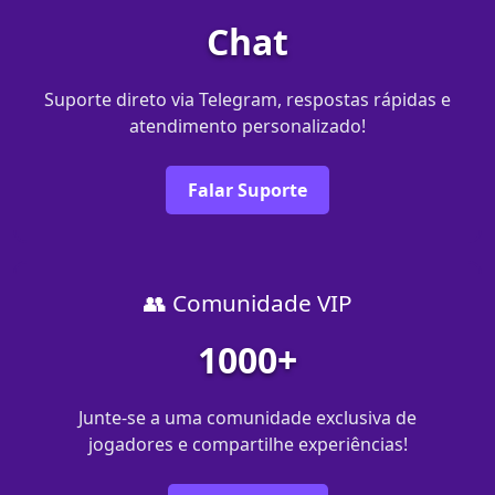
Chat
Suporte direto via Telegram, respostas rápidas e
atendimento personalizado!
Falar Suporte
👥 Comunidade VIP
1000+
Junte-se a uma comunidade exclusiva de
jogadores e compartilhe experiências!