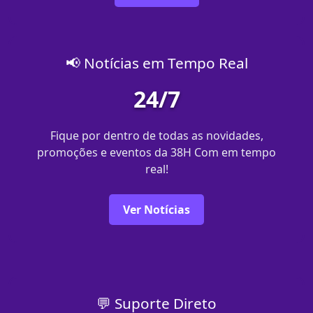
📢 Notícias em Tempo Real
24/7
Fique por dentro de todas as novidades,
promoções e eventos da 38H Com em tempo
real!
Ver Notícias
💬 Suporte Direto