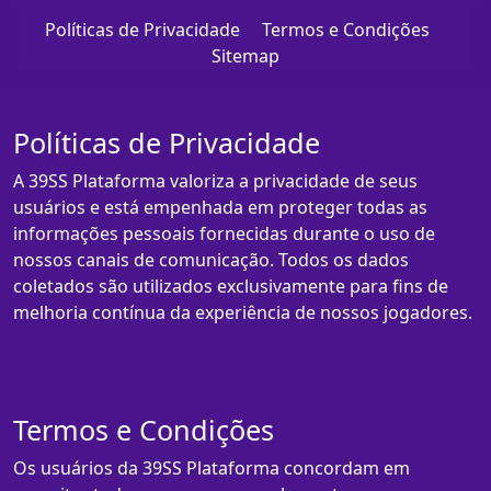
Políticas de Privacidade
Termos e Condições
Sitemap
Políticas de Privacidade
A 39SS Plataforma valoriza a privacidade de seus
usuários e está empenhada em proteger todas as
informações pessoais fornecidas durante o uso de
nossos canais de comunicação. Todos os dados
coletados são utilizados exclusivamente para fins de
melhoria contínua da experiência de nossos jogadores.
Termos e Condições
Os usuários da 39SS Plataforma concordam em