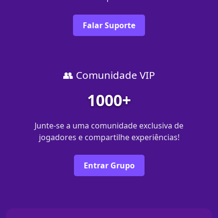
Falar Suporte
👥 Comunidade VIP
1000+
Junte-se a uma comunidade exclusiva de
jogadores e compartilhe experiências!
Entrar Grupo