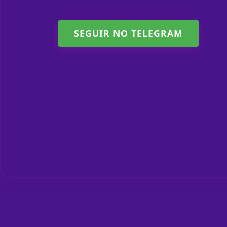
SEGUIR NO TELEGRAM