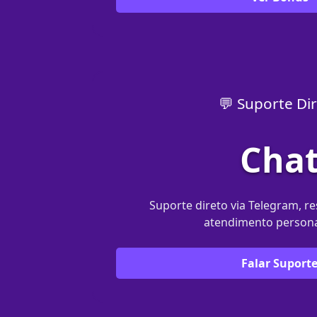
💬 Suporte Di
Cha
Suporte direto via Telegram, r
atendimento persona
Falar Suport