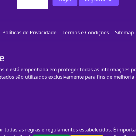
Políticas de Privacidade
Termos e Condições
Sitemap
de
rios e está empenhada em proteger todas as informações pe
tados são utilizados exclusivamente para fins de melhoria
 todas as regras e regulamentos estabelecidos. É importan