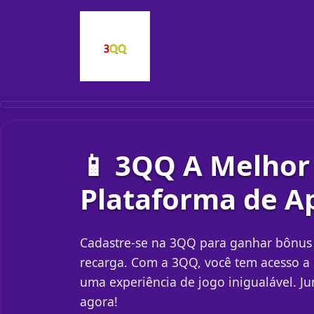
📱 3QQ A Melhor
Plataforma de A
Cadastre-se na 3QQ para ganhar bônus
recarga. Com a 3QQ, você tem acesso a 
uma experiência de jogo inigualável. J
agora!