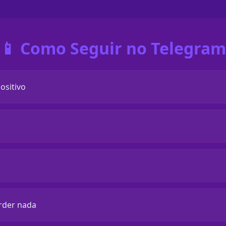
📱 Como Seguir no Telegram
ositivo
erder nada