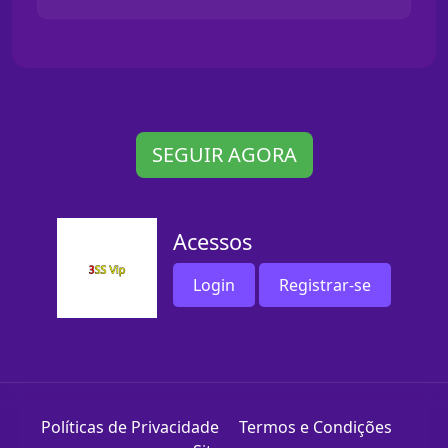
SEGUIR AGORA
Acessos
Login
Registrar-se
Políticas de Privacidade
Termos e Condições