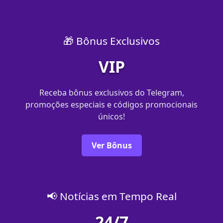
🎁 Bônus Exclusivos
VIP
Receba bônus exclusivos do Telegram,
promoções especiais e códigos promocionais
únicos!
Ver Bônus
📢 Notícias em Tempo Real
24/7