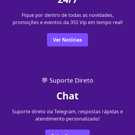
Fique por dentro de todas as novidades,
promoções e eventos da 3SS Vip em tempo real!
Ver Notícias
💬 Suporte Direto
Chat
Suporte direto via Telegram, respostas rápidas e
atendimento personalizado!