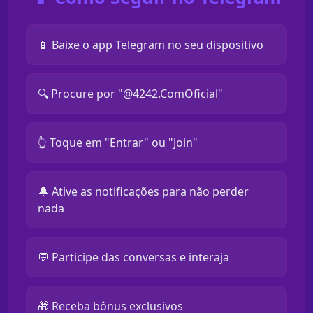
📱 Baixe o app Telegram no seu dispositivo
🔍 Procure por "@4242.ComOficial"
👆 Toque em "Entrar" ou "Join"
🔔 Ative as notificações para não perder
nada
💬 Participe das conversas e interaja
🎁 Receba bônus exclusivos