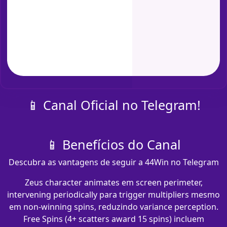
📱 Canal Oficial no Telegram!
📱 Benefícios do Canal
Descubra as vantagens de seguir a 44Win no Telegram
Zeus character animates em screen perimeter,
intervening periodically para trigger multipliers mesmo
em non-winning spins, reduzindo variance perception.
Free Spins (4+ scatters award 15 spins) incluem