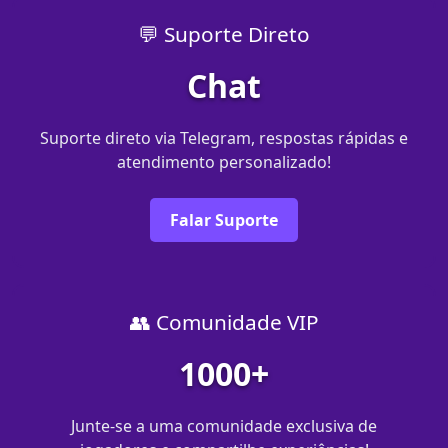
💬 Suporte Direto
Chat
Suporte direto via Telegram, respostas rápidas e
atendimento personalizado!
Falar Suporte
👥 Comunidade VIP
1000+
Junte-se a uma comunidade exclusiva de