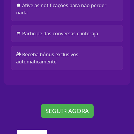
🔔 Ative as notificações para não perder
nada
💬 Participe das conversas e interaja
🎁 Receba bônus exclusivos
automaticamente
SEGUIR AGORA