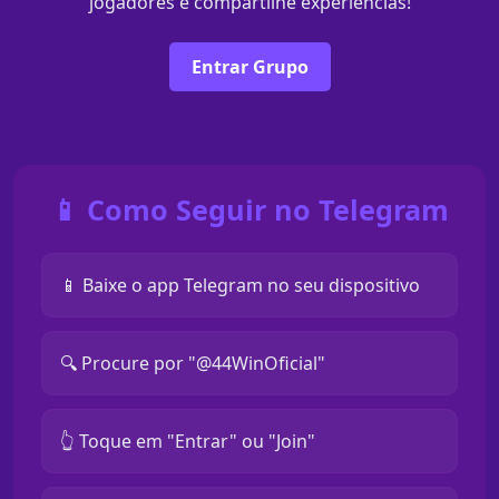
jogadores e compartilhe experiências!
Entrar Grupo
📱 Como Seguir no Telegram
📱 Baixe o app Telegram no seu dispositivo
🔍 Procure por "@44WinOficial"
👆 Toque em "Entrar" ou "Join"