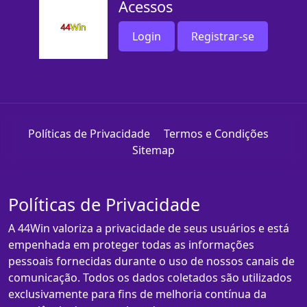
Acessos
Login
Registrar-se
Políticas de Privacidade
Termos e Condições
Sitemap
Políticas de Privacidade
A 44Win valoriza a privacidade de seus usuários e está
empenhada em proteger todas as informações
pessoais fornecidas durante o uso de nossos canais de
comunicação. Todos os dados coletados são utilizados
exclusivamente para fins de melhoria contínua da