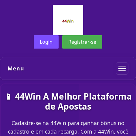
Login
Registrar-se
Menu
📱 44Win A Melhor Plataforma
de Apostas
Cadastre-se na 44Win para ganhar bônus no
cadastro e em cada recarga. Com a 44Win, você