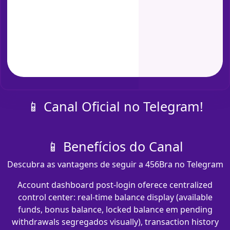
📱 Canal Oficial no Telegram!
📱 Benefícios do Canal
Descubra as vantagens de seguir a 456Bra no Telegram
Account dashboard post-login oferece centralized
control center: real-time balance display (available
funds, bonus balance, locked balance em pending
withdrawals segregados visually), transaction history