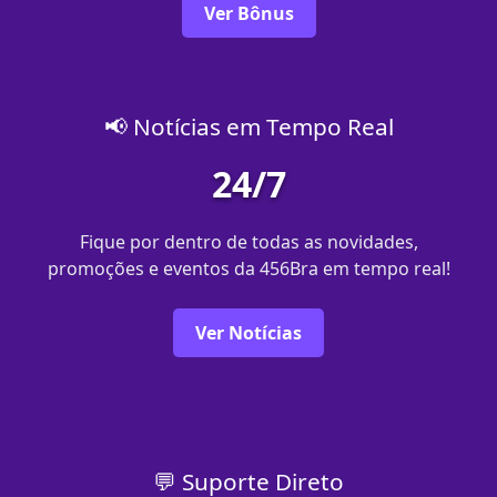
Ver Bônus
📢 Notícias em Tempo Real
24/7
Fique por dentro de todas as novidades,
promoções e eventos da 456Bra em tempo real!
Ver Notícias
💬 Suporte Direto