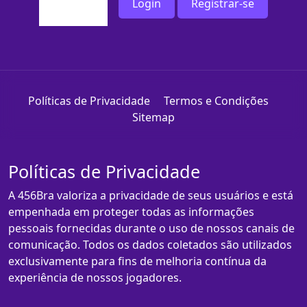
Login
Registrar-se
Políticas de Privacidade
Termos e Condições
Sitemap
Políticas de Privacidade
A 456Bra valoriza a privacidade de seus usuários e está
empenhada em proteger todas as informações
pessoais fornecidas durante o uso de nossos canais de
comunicação. Todos os dados coletados são utilizados
exclusivamente para fins de melhoria contínua da
experiência de nossos jogadores.