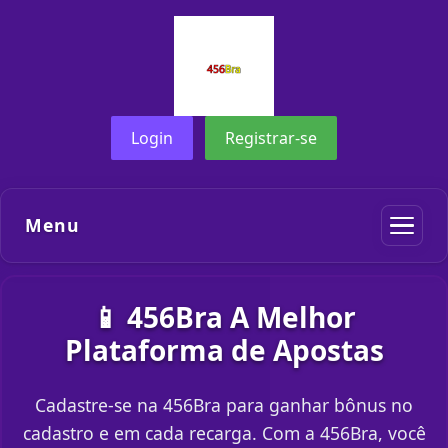
Login
Registrar-se
Menu
📱 456Bra A Melhor
Plataforma de Apostas
Cadastre-se na 456Bra para ganhar bônus no
cadastro e em cada recarga. Com a 456Bra, você