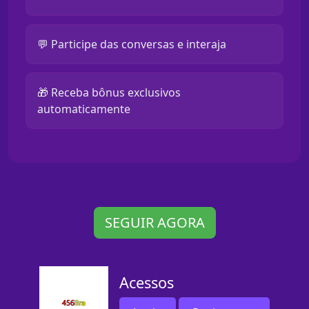
💬 Participe das conversas e interaja
🎁 Receba bônus exclusivos
automaticamente
SEGUIR AGORA
Acessos