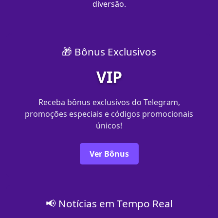
diversão.
🎁 Bônus Exclusivos
VIP
Receba bônus exclusivos do Telegram,
promoções especiais e códigos promocionais
únicos!
Ver Bônus
📢 Notícias em Tempo Real