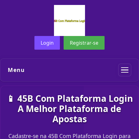
Login
Registrar-se
Menu
📱 45B Com Plataforma Login
A Melhor Plataforma de
Apostas
Cadastre-se na 45B Com Plataforma Login para