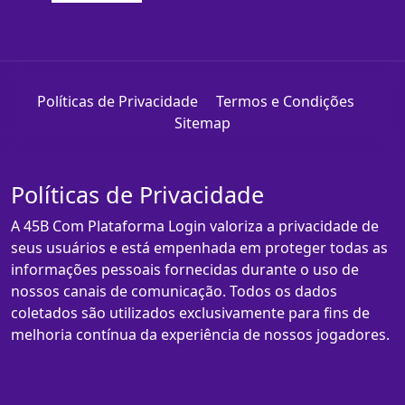
Políticas de Privacidade
Termos e Condições
Sitemap
Políticas de Privacidade
A 45B Com Plataforma Login valoriza a privacidade de
seus usuários e está empenhada em proteger todas as
informações pessoais fornecidas durante o uso de
nossos canais de comunicação. Todos os dados
coletados são utilizados exclusivamente para fins de
melhoria contínua da experiência de nossos jogadores.