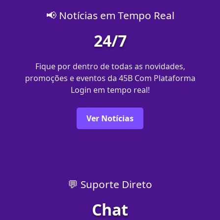
📢 Notícias em Tempo Real
24/7
Fique por dentro de todas as novidades,
promoções e eventos da 45B Com Plataforma
Login em tempo real!
Ver Notícias
💬 Suporte Direto
Chat