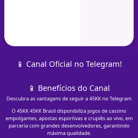
📱 Canal Oficial no Telegram!
📱 Benefícios do Canal
Descubra as vantagens de seguir a 45KK no Telegram
O 45KK 45KK Brasil disponibiliza jogos de cassino
empolgantes, apostas esportivas e crupiês ao vivo, em
parceria com grandes desenvolvedores, garantindo
máxima qualidade.