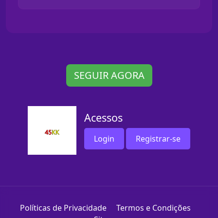
SEGUIR AGORA
Acessos
Login
Registrar-se
Políticas de Privacidade
Termos e Condições