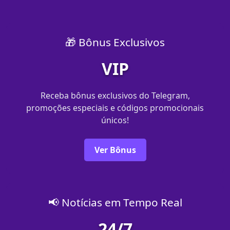
🎁 Bônus Exclusivos
VIP
Receba bônus exclusivos do Telegram,
promoções especiais e códigos promocionais
únicos!
Ver Bônus
📢 Notícias em Tempo Real
24/7