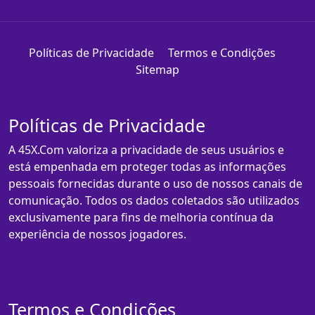
Políticas de Privacidade
Termos e Condições
Sitemap
Políticas de Privacidade
A 45X.Com valoriza a privacidade de seus usuários e
está empenhada em proteger todas as informações
pessoais fornecidas durante o uso de nossos canais de
comunicação. Todos os dados coletados são utilizados
exclusivamente para fins de melhoria contínua da
experiência de nossos jogadores.
Termos e Condições