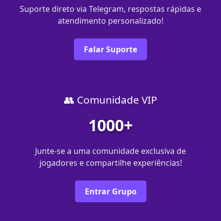
Suporte direto via Telegram, respostas rápidas e
atendimento personalizado!
Falar Suporte
👥 Comunidade VIP
1000+
Junte-se a uma comunidade exclusiva de
jogadores e compartilhe experiências!
Entrar Grupo