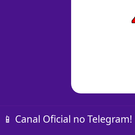
📱 Canal Oficial no Telegram!