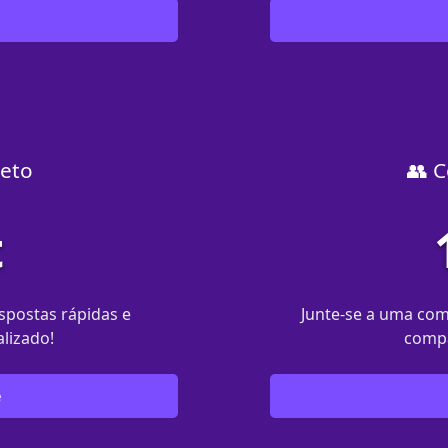
reto
👥 
t
espostas rápidas e
Junte-se a uma com
lizado!
compa
e