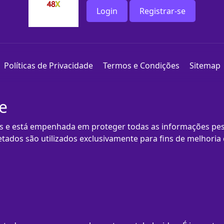
Login
Registrar-se
Políticas de Privacidade
Termos e Condições
Sitemap
de
ios e está empenhada em proteger todas as informações pe
tados são utilizados exclusivamente para fins de melhoria