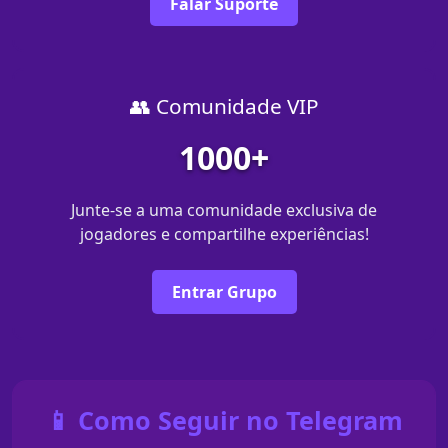
Falar Suporte
👥 Comunidade VIP
1000+
Junte-se a uma comunidade exclusiva de
jogadores e compartilhe experiências!
Entrar Grupo
📱 Como Seguir no Telegram