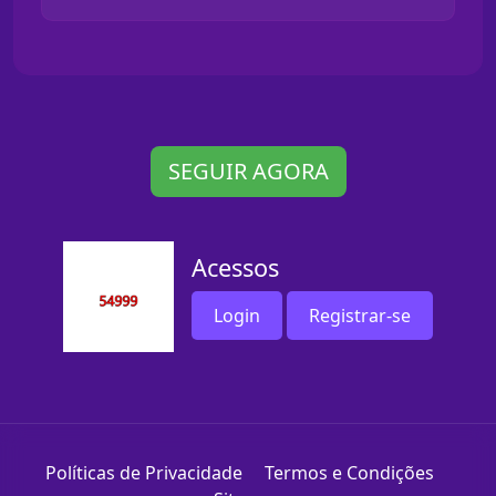
SEGUIR AGORA
Acessos
Login
Registrar-se
Políticas de Privacidade
Termos e Condições