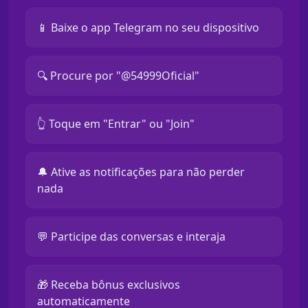
📱 Baixe o app Telegram no seu dispositivo
🔍 Procure por "@54999Oficial"
👆 Toque em "Entrar" ou "Join"
🔔 Ative as notificações para não perder
nada
💬 Participe das conversas e interaja
🎁 Receba bônus exclusivos
automaticamente