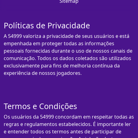
Sitemap
Políticas de Privacidade
A 54999 valoriza a privacidade de seus usuários e está
empenhada em proteger todas as informações
pessoais fornecidas durante o uso de nossos canais de
comunicação. Todos os dados coletados são utilizados
exclusivamente para fins de melhoria contínua da
experiência de nossos jogadores.
Termos e Condições
Os usuários da 54999 concordam em respeitar todas as
regras e regulamentos estabelecidos. É importante ler
e entender todos os termos antes de participar de