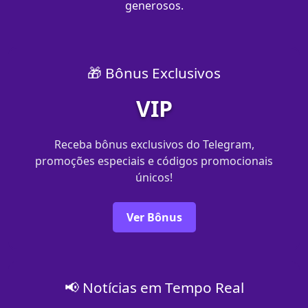
generosos.
🎁 Bônus Exclusivos
VIP
Receba bônus exclusivos do Telegram,
promoções especiais e códigos promocionais
únicos!
Ver Bônus
📢 Notícias em Tempo Real