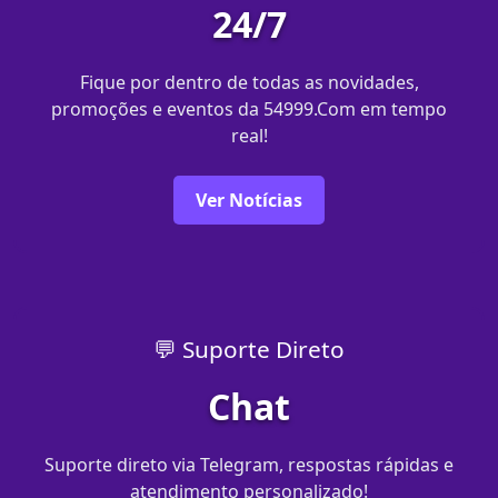
24/7
Fique por dentro de todas as novidades,
promoções e eventos da 54999.Com em tempo
real!
Ver Notícias
💬 Suporte Direto
Chat
Suporte direto via Telegram, respostas rápidas e
atendimento personalizado!