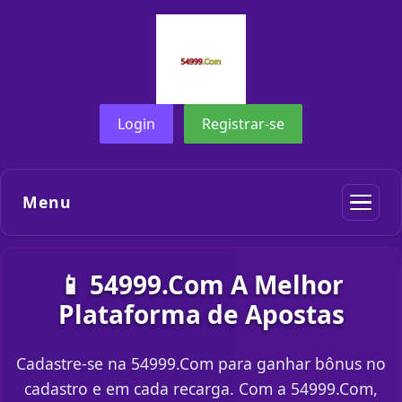
Login
Registrar-se
Menu
📱 54999.Com A Melhor
Plataforma de Apostas
Cadastre-se na 54999.Com para ganhar bônus no
cadastro e em cada recarga. Com a 54999.Com,