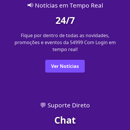
📢 Notícias em Tempo Real
24/7
Fique por dentro de todas as novidades,
promoções e eventos da 54999 Com Login em
tempo real!
Ver Notícias
💬 Suporte Direto
Chat