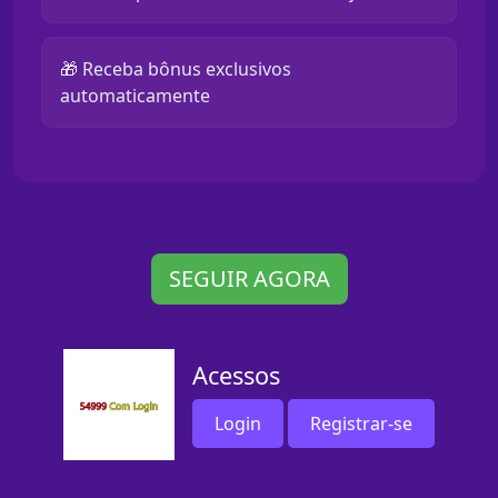
🎁 Receba bônus exclusivos
automaticamente
SEGUIR AGORA
Acessos
Login
Registrar-se