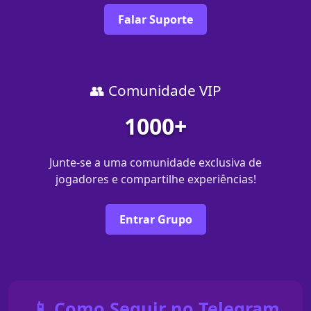
Falar Suporte
👥 Comunidade VIP
1000+
Junte-se a uma comunidade exclusiva de
jogadores e compartilhe experiências!
Entrar Grupo
📱 Como Seguir no Telegram