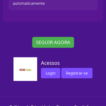
automaticamente
SEGUIR AGORA
Acessos
Login
Registrar-se