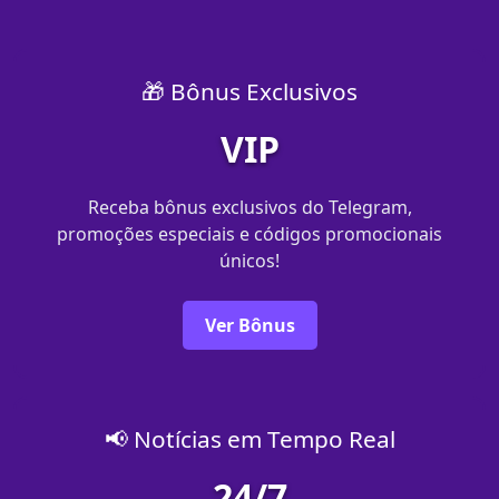
🎁 Bônus Exclusivos
VIP
Receba bônus exclusivos do Telegram,
promoções especiais e códigos promocionais
únicos!
Ver Bônus
📢 Notícias em Tempo Real
24/7