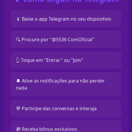
📱 Baixe o app Telegram no seu dispositivo
🔍 Procure por "@5536 ComOficial"
👆 Toque em "Entrar" ou "Join"
🔔 Ative as notificações para não perder
nada
💬 Participe das conversas e interaja
🎁 Receba bônus exclusivos