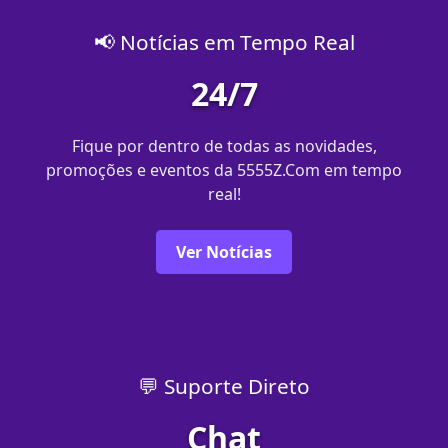
📢 Notícias em Tempo Real
24/7
Fique por dentro de todas as novidades,
promoções e eventos da 5555Z.Com em tempo
real!
Ver Notícias
💬 Suporte Direto
Chat