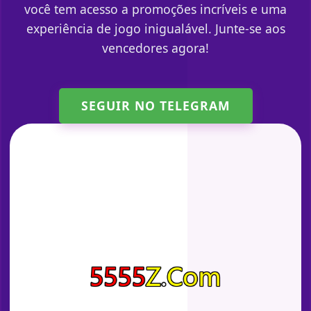
você tem acesso a promoções incríveis e uma
experiência de jogo inigualável. Junte-se aos
vencedores agora!
SEGUIR NO TELEGRAM