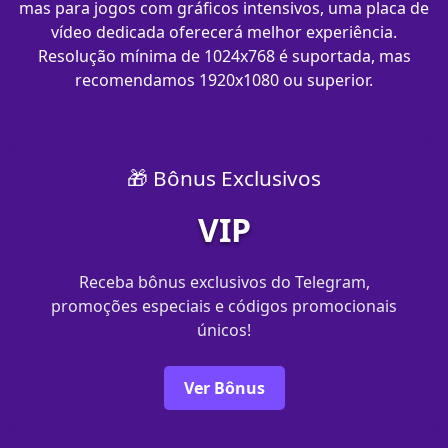
mas para jogos com gráficos intensivos, uma placa de
vídeo dedicada oferecerá melhor experiência.
Resolução mínima de 1024x768 é suportada, mas
recomendamos 1920x1080 ou superior.
🎁 Bônus Exclusivos
VIP
Receba bônus exclusivos do Telegram,
promoções especiais e códigos promocionais
únicos!
Ver Bônus