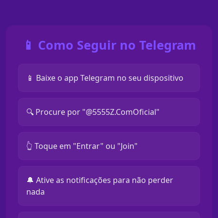
📱 Como Seguir no Telegram
📱 Baixe o app Telegram no seu dispositivo
🔍 Procure por "@5555Z.ComOficial"
👆 Toque em "Entrar" ou "Join"
🔔 Ative as notificações para não perder
nada