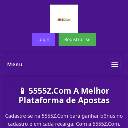
Login
Registrar-se
Menu
📱 5555Z.Com A Melhor
Plataforma de Apostas
Cadastre-se na 5555Z.Com para ganhar bônus no
cadastro e em cada recarga. Com a 5555Z.Com,