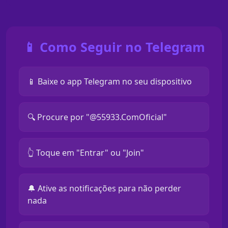
📱 Como Seguir no Telegram
📱 Baixe o app Telegram no seu dispositivo
🔍 Procure por "@55933.ComOficial"
👆 Toque em "Entrar" ou "Join"
🔔 Ative as notificações para não perder
nada