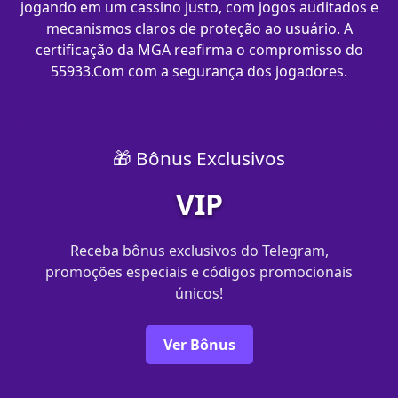
jogando em um cassino justo, com jogos auditados e
mecanismos claros de proteção ao usuário. A
certificação da MGA reafirma o compromisso do
55933.Com com a segurança dos jogadores.
🎁 Bônus Exclusivos
VIP
Receba bônus exclusivos do Telegram,
promoções especiais e códigos promocionais
únicos!
Ver Bônus