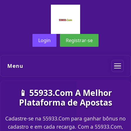
Login
Registrar-se
Menu
📱 55933.Com A Melhor
Plataforma de Apostas
Cadastre-se na 55933.Com para ganhar bônus no
cadastro e em cada recarga. Com a 55933.Com,