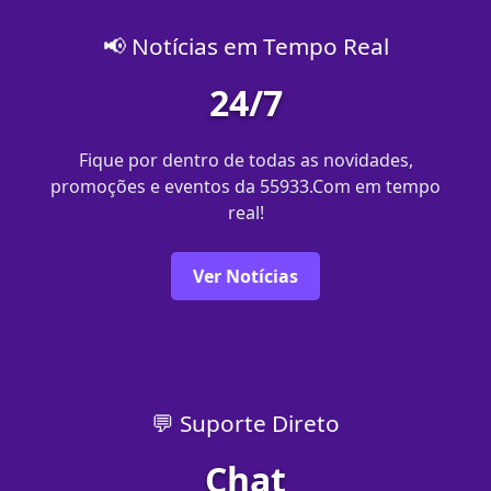
📢 Notícias em Tempo Real
24/7
Fique por dentro de todas as novidades,
promoções e eventos da 55933.Com em tempo
real!
Ver Notícias
💬 Suporte Direto
Chat