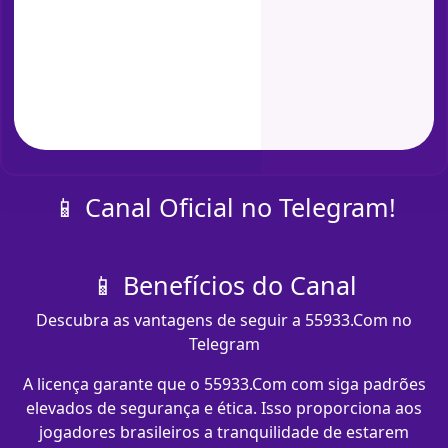
📱 Canal Oficial no Telegram!
📱 Benefícios do Canal
Descubra as vantagens de seguir a 55933.Com no
Telegram
A licença garante que o 55933.Com com​ siga padrões
elevados de segurança e ética. Isso proporciona aos
jogadores brasileiros a tranquilidade de estarem