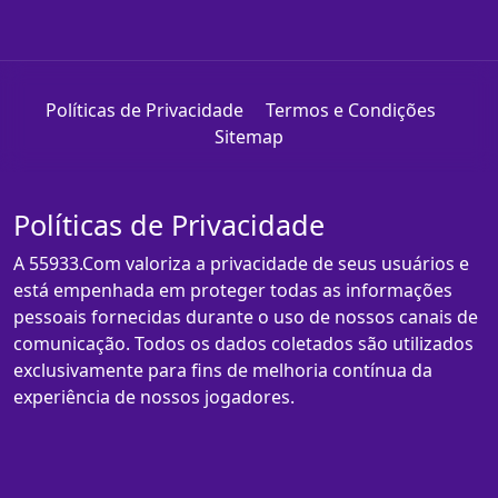
Políticas de Privacidade
Termos e Condições
Sitemap
Políticas de Privacidade
A 55933.Com valoriza a privacidade de seus usuários e
está empenhada em proteger todas as informações
pessoais fornecidas durante o uso de nossos canais de
comunicação. Todos os dados coletados são utilizados
exclusivamente para fins de melhoria contínua da
experiência de nossos jogadores.