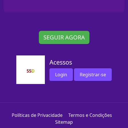
SEGUIR AGORA
Acessos
Login
Registrar-se
Políticas de Privacidade
Termos e Condições
Sitemap