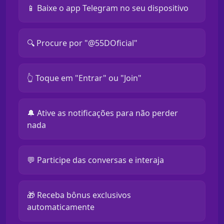
📱 Baixe o app Telegram no seu dispositivo
🔍 Procure por "@55DOficial"
👆 Toque em "Entrar" ou "Join"
🔔 Ative as notificações para não perder
nada
💬 Participe das conversas e interaja
🎁 Receba bônus exclusivos
automaticamente