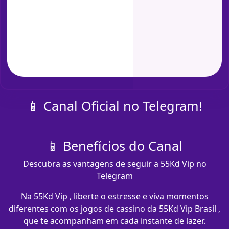
📱 Canal Oficial no Telegram!
📱 Benefícios do Canal
Descubra as vantagens de seguir a 55Kd Vip no
Telegram
Na 55Kd Vip , liberte o estresse e viva momentos
diferentes com os jogos de cassino da 55Kd Vip Brasil ,
que te acompanham em cada instante de lazer.