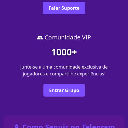
Falar Suporte
👥 Comunidade VIP
1000+
Junte-se a uma comunidade exclusiva de
jogadores e compartilhe experiências!
Entrar Grupo
📱 Como Seguir no Telegram