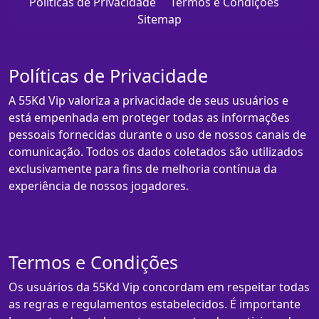
Políticas de Privacidade
Termos e Condições
Sitemap
Políticas de Privacidade
A 55Kd Vip valoriza a privacidade de seus usuários e
está empenhada em proteger todas as informações
pessoais fornecidas durante o uso de nossos canais de
comunicação. Todos os dados coletados são utilizados
exclusivamente para fins de melhoria contínua da
experiência de nossos jogadores.
Termos e Condições
Os usuários da 55Kd Vip concordam em respeitar todas
as regras e regulamentos estabelecidos. É importante