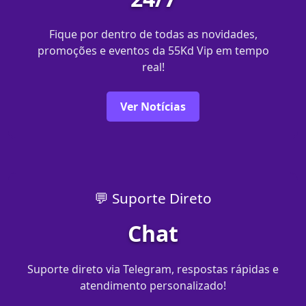
Fique por dentro de todas as novidades,
promoções e eventos da 55Kd Vip em tempo
real!
Ver Notícias
💬 Suporte Direto
Chat
Suporte direto via Telegram, respostas rápidas e
atendimento personalizado!