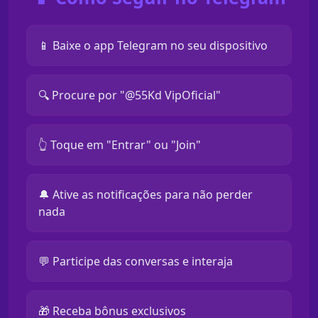
📱 Baixe o app Telegram no seu dispositivo
🔍 Procure por "@55Kd VipOficial"
👆 Toque em "Entrar" ou "Join"
🔔 Ative as notificações para não perder
nada
💬 Participe das conversas e interaja
🎁 Receba bônus exclusivos