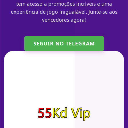
tem acesso a promoções incríveis e uma
experiência de jogo inigualável. Junte-se aos
vencedores agora!
SEGUIR NO TELEGRAM