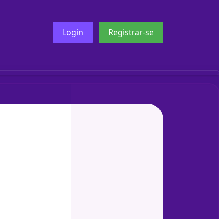
Login
Registrar-se