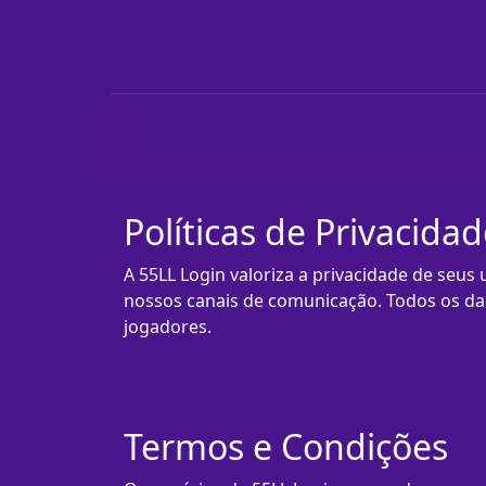
Políticas de Privacida
A 55LL Login valoriza a privacidade de seu
nossos canais de comunicação. Todos os dad
jogadores.
Termos e Condições