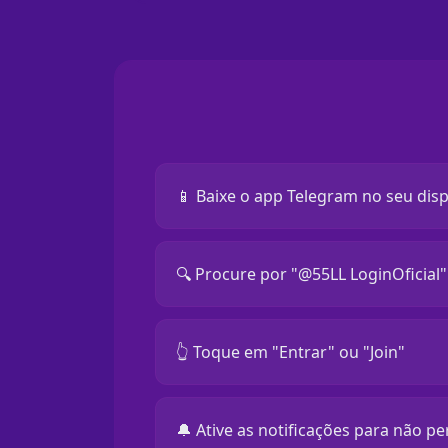
📱 Baixe o app Telegram no seu disp
🔍 Procure por "@55LL LoginOficial"
👆 Toque em "Entrar" ou "Join"
🔔 Ative as notificações para não p