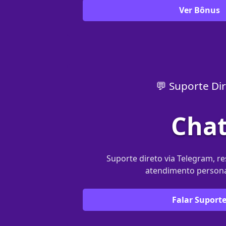
Ver Bônus
💬 Suporte Di
Cha
Suporte direto via Telegram, r
atendimento persona
Falar Suport