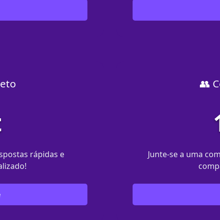
reto
👥 
t
espostas rápidas e
Junte-se a uma com
lizado!
compa
e