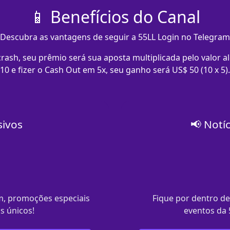
📱 Benefícios do Canal
Descubra as vantagens de seguir a 55LL Login no Telegram
crash, seu prêmio será sua aposta multiplicada pelo valor 
10 e fizer o Cash Out em 5x, seu ganho será US$ 50 (10 x 5).
sivos
📢 Notí
m, promoções especiais
Fique por dentro d
s únicos!
eventos da 