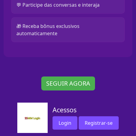
💬 Participe das conversas e interaja
🎁 Receba bônus exclusivos
automaticamente
SEGUIR AGORA
Acessos
Login
Registrar-se