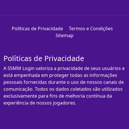
Políticas de Privacidade
Termos e Condições
Sitemap
Políticas de Privacidade
A 55MM Login valoriza a privacidade de seus usuários e
está empenhada em proteger todas as informações
pessoais fornecidas durante o uso de nossos canais de
comunicação. Todos os dados coletados são utilizados
exclusivamente para fins de melhoria contínua da
experiência de nossos jogadores.