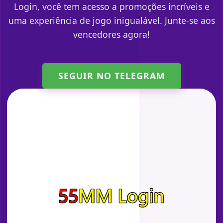
Login, você tem acesso a promoções incríveis e
uma experiência de jogo inigualável. Junte-se aos
vencedores agora!
SEGUIR NO TELEGRAM