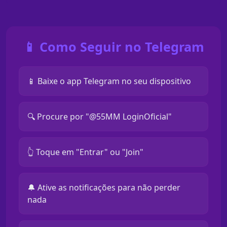
📱 Como Seguir no Telegram
📱 Baixe o app Telegram no seu dispositivo
🔍 Procure por "@55MM LoginOficial"
👆 Toque em "Entrar" ou "Join"
🔔 Ative as notificações para não perder
nada