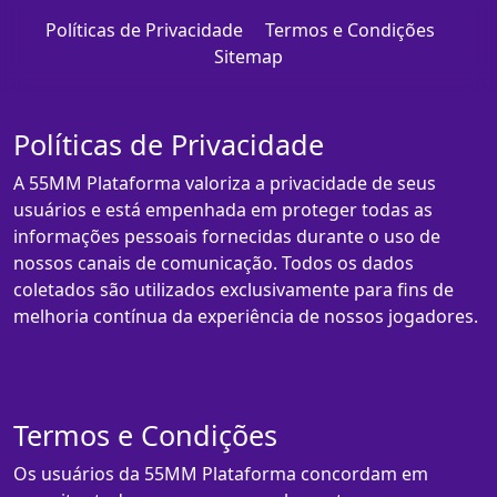
Políticas de Privacidade
Termos e Condições
Sitemap
Políticas de Privacidade
A 55MM Plataforma valoriza a privacidade de seus
usuários e está empenhada em proteger todas as
informações pessoais fornecidas durante o uso de
nossos canais de comunicação. Todos os dados
coletados são utilizados exclusivamente para fins de
melhoria contínua da experiência de nossos jogadores.
Termos e Condições
Os usuários da 55MM Plataforma concordam em