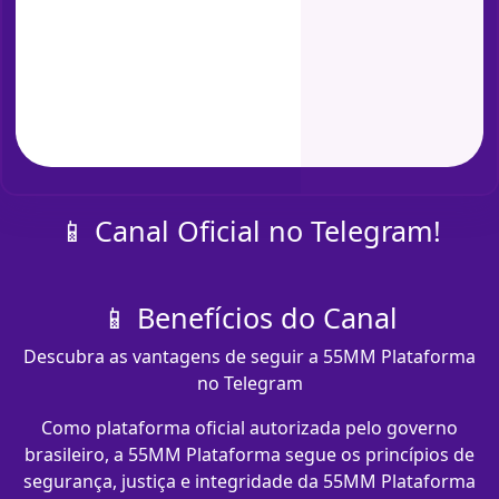
📱 Canal Oficial no Telegram!
📱 Benefícios do Canal
Descubra as vantagens de seguir a 55MM Plataforma
no Telegram
Como plataforma oficial autorizada pelo governo
brasileiro, a 55MM Plataforma segue os princípios de
segurança, justiça e integridade da 55MM Plataforma