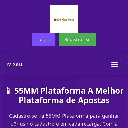
Login
Registrar-se
Menu
📱 55MM Plataforma A Melhor
Plataforma de Apostas
Cadastre-se na 55MM Plataforma para ganhar
bônus no cadastro e em cada recarga. Com a