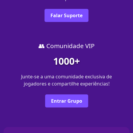
Falar Suporte
👥 Comunidade VIP
1000+
Junte-se a uma comunidade exclusiva de
jogadores e compartilhe experiências!
Entrar Grupo