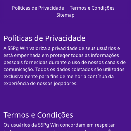
Políticas de Privacidade
Termos e Condições
Sitemap
Políticas de Privacidade
A 55Pg Win valoriza a privacidade de seus usuários e
está empenhada em proteger todas as informações
pessoais fornecidas durante o uso de nossos canais de
comunicação. Todos os dados coletados são utilizados
exclusivamente para fins de melhoria contínua da
experiência de nossos jogadores.
Termos e Condições
Os usuários da 55Pg Win concordam em respeitar