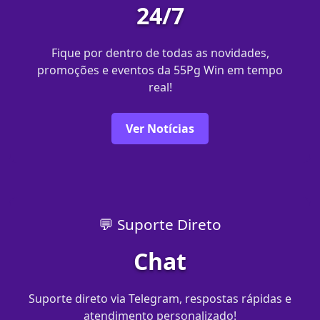
24/7
Fique por dentro de todas as novidades,
promoções e eventos da 55Pg Win em tempo
real!
Ver Notícias
💬 Suporte Direto
Chat
Suporte direto via Telegram, respostas rápidas e
atendimento personalizado!