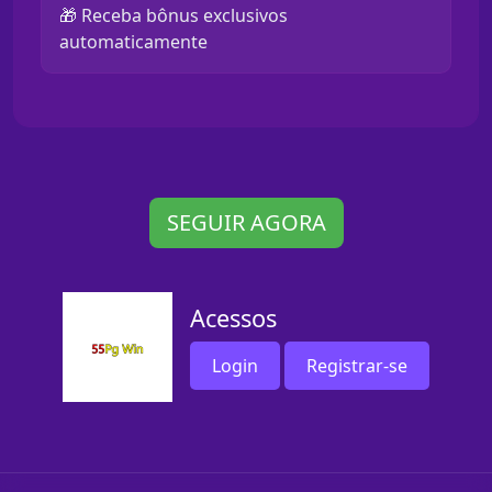
🎁 Receba bônus exclusivos
automaticamente
SEGUIR AGORA
Acessos
Login
Registrar-se