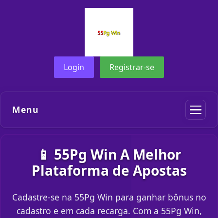
Login
Registrar-se
Menu
📱 55Pg Win A Melhor
Plataforma de Apostas
Cadastre-se na 55Pg Win para ganhar bônus no
cadastro e em cada recarga. Com a 55Pg Win,