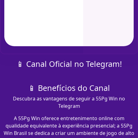
📱 Canal Oficial no Telegram!
📱 Benefícios do Canal
Descubra as vantagens de seguir a 55Pg Win no
Telegram
A 55Pg Win oferece entretenimento online com
qualidade equivalente à experiência presencial; a 55Pg
Win Brasil se dedica a criar um ambiente de jogo de alto