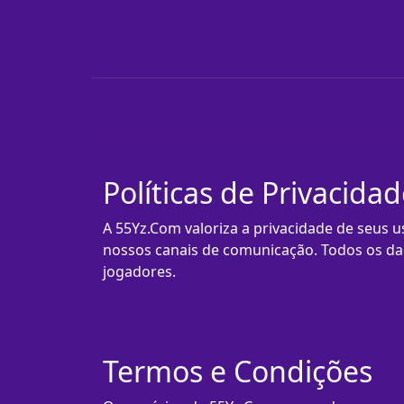
Políticas de Privacida
A 55Yz.Com valoriza a privacidade de seus 
nossos canais de comunicação. Todos os dad
jogadores.
Termos e Condições