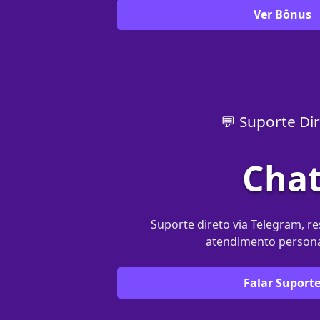
Ver Bônus
💬 Suporte Di
Cha
Suporte direto via Telegram, r
atendimento persona
Falar Suport