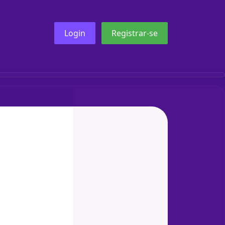
Login
Registrar-se